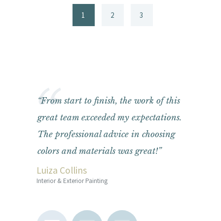
1
2
3
ne
“From start to finish, the work of this
“ProRang
the last
great team exceeded my expectations.
with pain
ul,
The professional advice in choosing
professi
y to work
colors and materials was great!”
recommen
size proje
Luiza Collins
Interior & Exterior Painting
Mark Fra
Interior & Ext