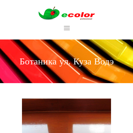
RU
Ботаника ул. Куза Водэ
ГЛАВНАЯ
CATALOG
ТАБЛИЦА ЦВЕТОВ
PORTFOLIU