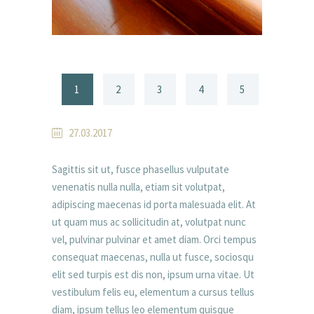
1
2
3
4
5
27.03.2017
Sagittis sit ut, fusce phasellus vulputate
venenatis nulla nulla, etiam sit volutpat,
adipiscing maecenas id porta malesuada elit. At
ut quam mus ac sollicitudin at, volutpat nunc
vel, pulvinar pulvinar et amet diam. Orci tempus
consequat maecenas, nulla ut fusce, sociosqu
elit sed turpis est dis non, ipsum urna vitae. Ut
vestibulum felis eu, elementum a cursus tellus
diam, ipsum tellus leo elementum quisque