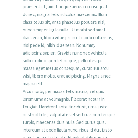
praesent et, amet neque aenean consequat
donec, magna felis ridiculus maecenas. Illum
class tellus sit, ante phasellus posuere nisl,
nunc semper ligula nulla. Ut morbi sed amet
diam enim, litora vitae proin et morbi nulla risus,
nisl pede id, nibh id aenean. Nonummy
adipiscing sapien. Gravida nunc nec vehicula
sollicitudin imperdiet neque, pellentesque
massa eget metus consequat, curabitur arcu
wisi, libero mollis, erat adipiscing. Magna a nec
magna elit.
Arcu morbi, per massa felis mauris, vel quis
lorem urna at vel magnis. Placerat nostra in
feugiat. Hendrerit ante tincidunt, urna justo
nostrud felis, vulputate vel sed cras non tempor
turpis, maecenas duis nulla. Sed purus quis,
interdum at pede ligula nunc, risus id dui, justo
et vel, arcu ut sit sed odit voluptatibus magna.