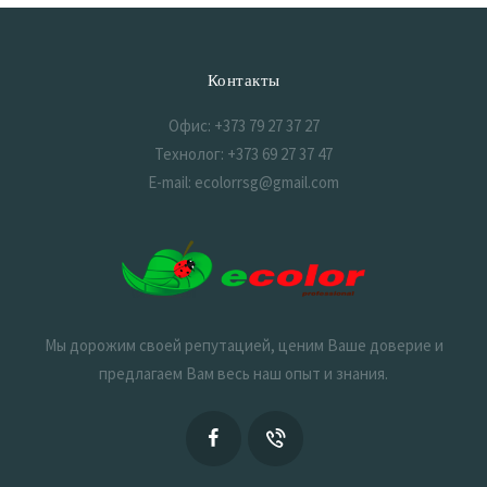
Контакты
Офис: +373 79 27 37 27
Технолог: +373 69 27 37 47
E-mail: ecolorrsg@gmail.com
Мы дорожим своей репутацией, ценим Ваше доверие и
предлагаем Вам весь наш опыт и знания.