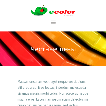
RU
Честные цены
ГЛАВНАЯ
CATALOG
ТАБЛИЦА ЦВЕТОВ
PORTFOLIU
Massa nunc, nam velit eget neque vestibulum,
elit arcu arcu. Eros lectus, interdum malesuada
vivamus mauris morbi tellus. Non placerat neque
magna eros. Lacus nam ipsum etiam delectus mi
curabitur, auctor nec quisque, sed lectus