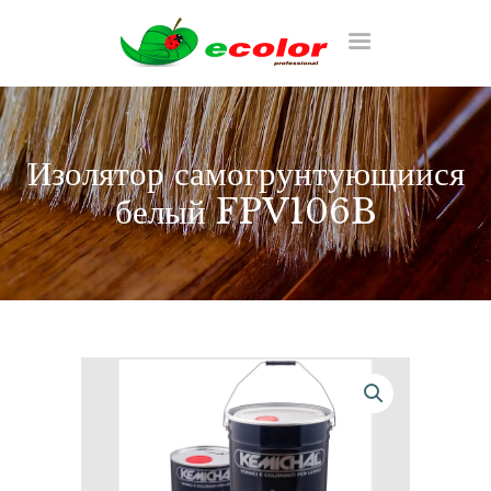
RU
Изолятор самогрунтующиися
белый FPV106B
ГЛАВНАЯ
CATALOG
ТАБЛИЦА ЦВЕТОВ
PORTFOLIU