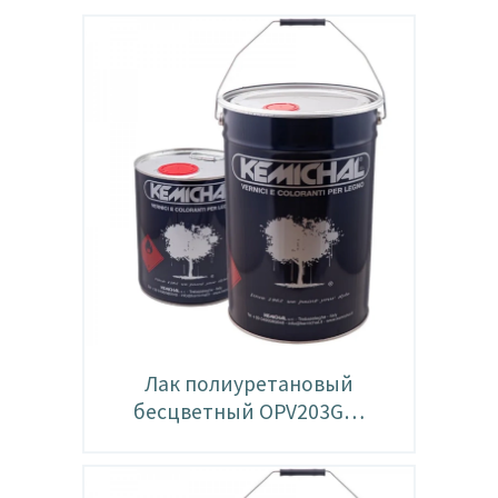
Лак полиуретановый
бесцветный OPV203G…