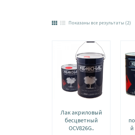
Показаны все результаты (2)
С
п
п
Лак акриловый
бесцветный
по
OCV826G..
й