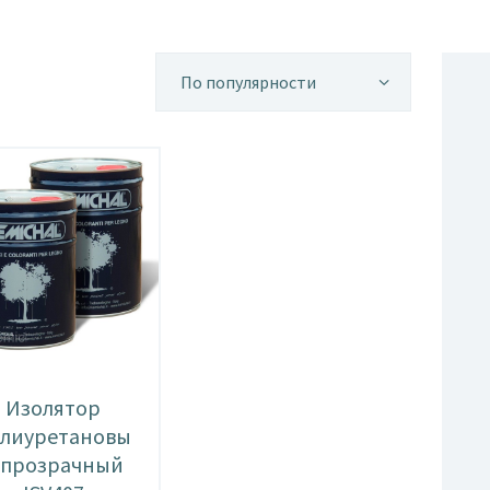
ортировка:
о
опулярности
Изолятор
лиуретановы
 прозрачный